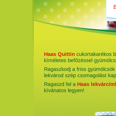
Haas Quittin
cukortakarékos be
kíméletes befőzéssel gyümölcsö
Ragaszkodj a friss gyümölcsök í
lekvárod szép csomagolást kap
Ragaszd fel a
Haas lekvárcím
kívánatos legyen!