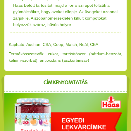
Haas Befőtt tartósítót, majd a forró szirupot töltsük a
gyümölcsökre, hogy azokat ellepje. Az üvegeket azonnal
zárjuk le. A szobahőmérsékleten kihűlt kompótokat
helyezzük száraz, hűvös helyre.
Kapható: Auchan, CBA, Coop, Match, Reál, CBA
Termékösszetevők: cukor, tartósítószer (nátrium-benzoát,
kálium-szorbát), antioxidáns (aszkorbinsav)
CÍMKENYOMTATÁS