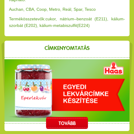
Auchan, CBA, Coop, Metro, Reál, Spar, Tesco
Termékösszetevők:cukor, nátrium–benzoát (E211), kálium-
szorbát (E202), kálium-metabiszulfit(E224)
CÍMKENYOMTATÁS
TOVÁBB