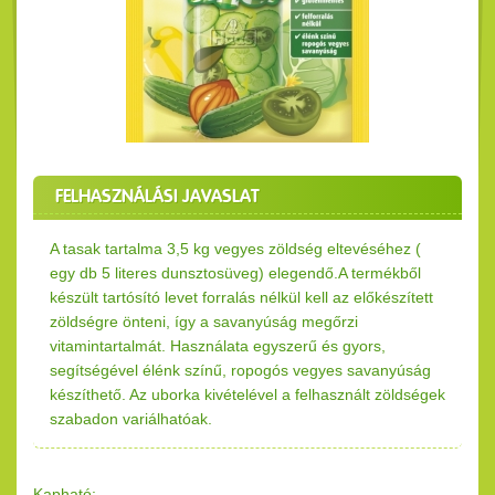
FELHASZNÁLÁSI JAVASLAT
A tasak tartalma 3,5 kg vegyes zöldség eltevéséhez (
egy db 5 literes dunsztosüveg) elegendő.A termékből
készült tartósító levet forralás nélkül kell az előkészített
zöldségre önteni, így a savanyúság megőrzi
vitamintartalmát. Használata egyszerű és gyors,
segítségével élénk színű, ropogós vegyes savanyúság
készíthető. Az uborka kivételével a felhasznált zöldségek
szabadon variálhatóak.
Kapható: