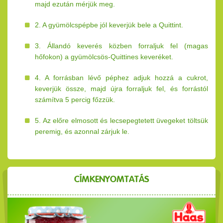
majd ezután mérjük meg.
2. A gyümölcspépbe jól keverjük bele a Quittint.
3. Állandó keverés közben forraljuk fel (magas
hőfokon) a gyümölcsös-Quittines keveréket.
4. A forrásban lévő péphez adjuk hozzá a cukrot,
keverjük össze, majd újra forraljuk fel, és forrástól
számítva 5 percig főzzük.
5. Az előre elmosott és lecsepegtetett üvegeket töltsük
peremig, és azonnal zárjuk le.
CÍMKENYOMTATÁS