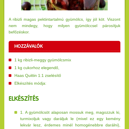
A ribizli magas pektintartalmú gyümölcs, így jól köt. Viszont
nem mindegy, hogy milyen gyümölccsel párosítjuk
befőzéskor.
HOZZÁVALÓK
1 kg ribizli-meggy gyümölcsmix
1 kg cukorhoz elegendő,
Haas Quittin 1:1 zselésítő
Elkészítés módja:
ELKÉSZÍTÉS
1. A gyümölcsöt alaposan mossuk meg, magozzuk ki,
turmixoljuk vagy daráljuk le (mivel ez egy kemény
lekvár lesz, érdemes minél homogénebbre darálni),